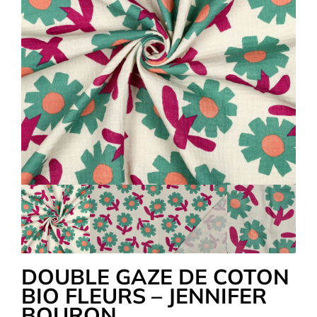
Tous nos Tissus
La Mercerie
OUTLET
Autour de la couture
Exclusivité WEB
DOUBLE GAZE DE COTON
BIO FLEURS – JENNIFER
BOURON