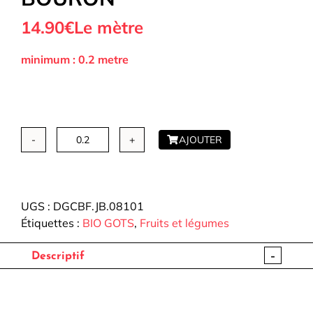
14.90€
Le mètre
minimum : 0.2 metre
AJOUTER
quantité
de
Double
gaze
UGS :
DGCBF.JB.08101
de
Étiquettes :
BIO GOTS
,
Fruits et légumes
Coton
BIO
-
Descriptif
Fleurs
-
Jennifer