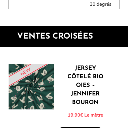
30 degrés
VENTES CROISÉES
JERSEY
NEW
CÔTELÉ BIO
OIES –
JENNIFER
BOURON
19.90€
Le mètre