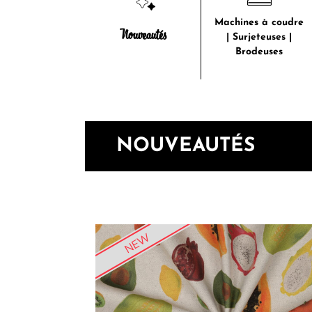
Machines à coudre
Nouveautés
| Surjeteuses |
Brodeuses
NOUVEAUTÉS
NEW