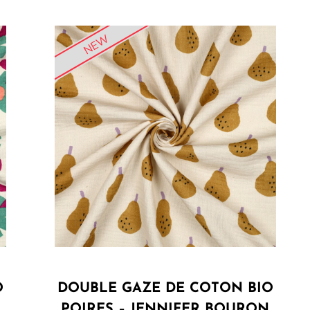
NEW
O
DOUBLE GAZE DE COTON BIO
N
POIRES – JENNIFER BOURON