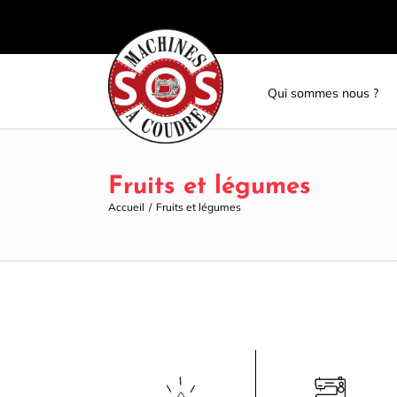
Skip
Panneau de gestion des cookies
to
content
Qui sommes nous ?
Fruits et légumes
Accueil
/
Fruits et légumes