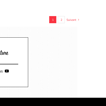
1
2
Suivant
uture
ous