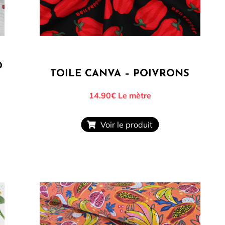
O
TOILE CANVA – POIVRONS
14.90€
Le mètre
Voir le produit