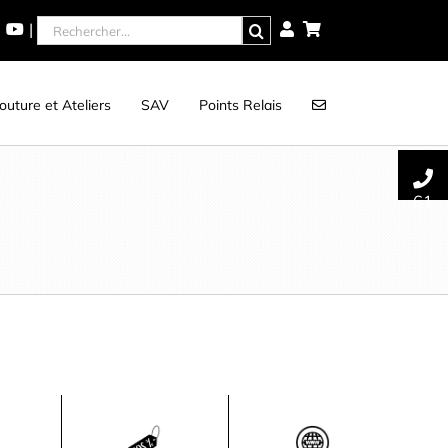
Rechercher
|
uture et Ateliers
SAV
Points Relais
61