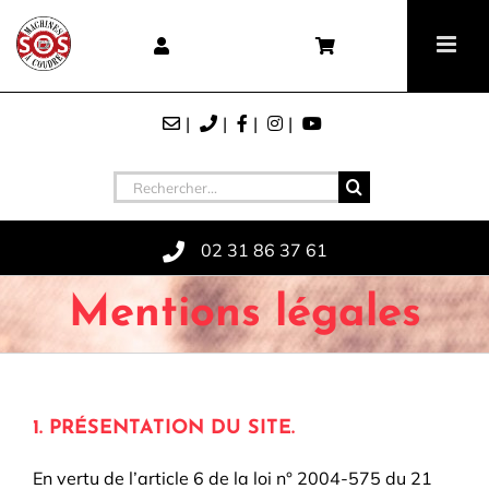
Skip
Panneau de gestion des cookies
to
content
Rechercher
02 31 86 37 61
Mentions légales
1. PRÉSENTATION DU SITE.
En vertu de l’article 6 de la loi n° 2004-575 du 21