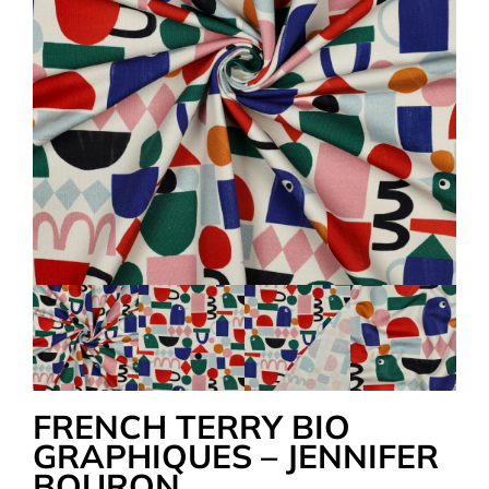
Tous nos Tissus
La Mercerie
OUTLET
Autour de la couture
Exclusivité WEB
FRENCH TERRY BIO
GRAPHIQUES – JENNIFER
BOURON