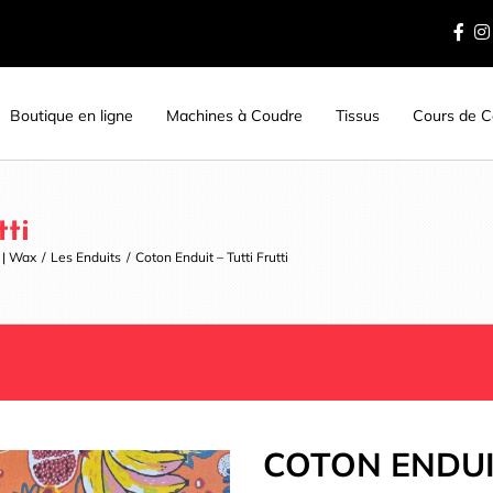
Boutique en ligne
Machines à Coudre
Tissus
Cours de Co
tti
e | Wax
/
Les Enduits
/
Coton Enduit – Tutti Frutti
COTON ENDUIT