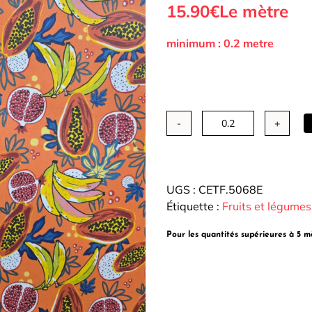
15.90€
Le mètre
Tous nos Tissus
La Mercerie
Autour de la
minimum : 0.2 metre
couture
quantité
de
Coton
Enduit
UGS :
CETF.5068E
-
Étiquette :
Fruits et légumes
Tutti
Frutti
Pour les quantités supérieures à 5 m