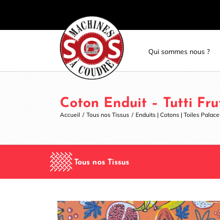
Skip
Panneau de gestion des cookies
to
content
Qui sommes nous ?
Coton Enduit – Tutti Fru
Accueil
/
Tous nos Tissus
/
Enduits | Cotons | Toiles Palac
Tous nos Tissus