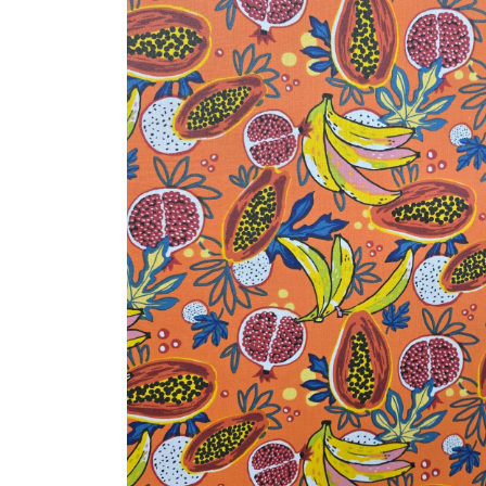
Machines à coudre
Nouveautés
| Surjeteuses |
Brodeuses