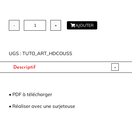
AJOUTER
quantité
de
Tuto
housse
UGS :
TUTO_ART_HDCOUSS
de
coussin
-
Descriptif
–
ℬ𝓎
𝒜𝓇𝓉
＆
• PDF à télécharger
𝒫𝒾𝓆𝓊𝑒
• Réaliser avec une surjeteuse