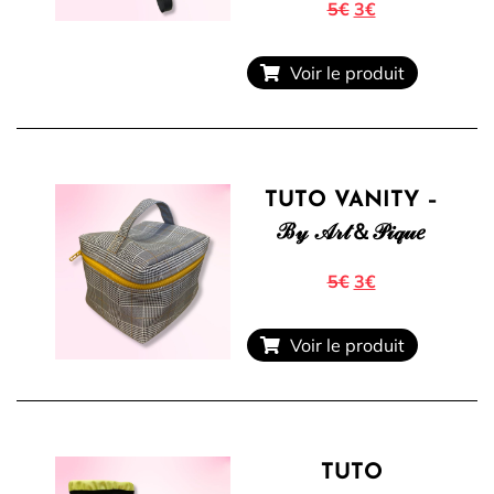
5€
3€
Voir le produit
TUTO VANITY –
ℬ𝓎 𝒜𝓇𝓉＆𝒫𝒾𝓆𝓊𝑒
5€
3€
Voir le produit
TUTO