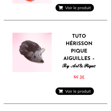
Voir le produit
TUTO
HÉRISSON
PIQUE
AIGUILLES –
ℬ𝓎 𝒜𝓇𝓉＆𝒫𝒾𝓆𝓊𝑒
5€
3€
Voir le produit