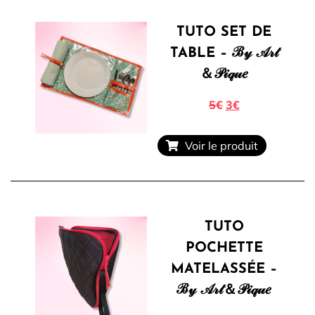
TUTO SET DE
TABLE – ℬ𝓎 𝒜𝓇𝓉
＆𝒫𝒾𝓆𝓊𝑒
5€
3€
Voir le produit
TUTO
POCHETTE
MATELASSÉE –
ℬ𝓎 𝒜𝓇𝓉＆𝒫𝒾𝓆𝓊𝑒