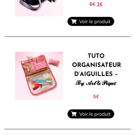
5€
3€
Voir le produit
TUTO
ORGANISATEUR
D’AIGUILLES –
ℬ𝓎 𝒜𝓇𝓉＆𝒫𝒾𝓆𝓊𝑒
5€
Voir le produit