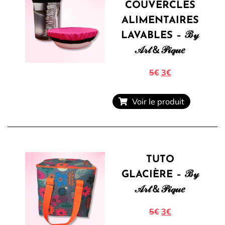
COUVERCLES
ALIMENTAIRES
LAVABLES – ℬ𝓎
𝒜𝓇𝓉＆𝒫𝒾𝓆𝓊𝑒
5€
3€
Voir le produit
TUTO
GLACIÈRE – ℬ𝓎
𝒜𝓇𝓉＆𝒫𝒾𝓆𝓊𝑒
5€
3€