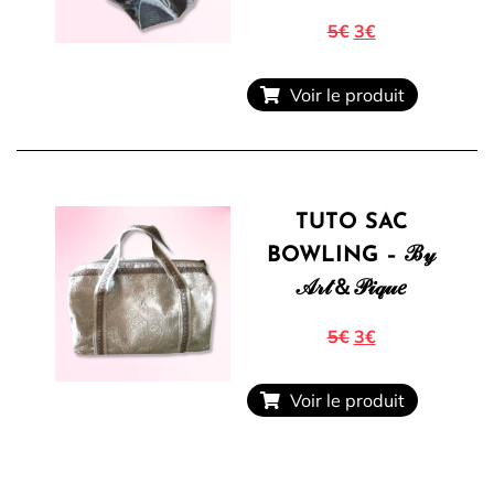
5€
3€
Voir le produit
TUTO SAC
BOWLING – ℬ𝓎
𝒜𝓇𝓉＆𝒫𝒾𝓆𝓊𝑒
5€
3€
Voir le produit