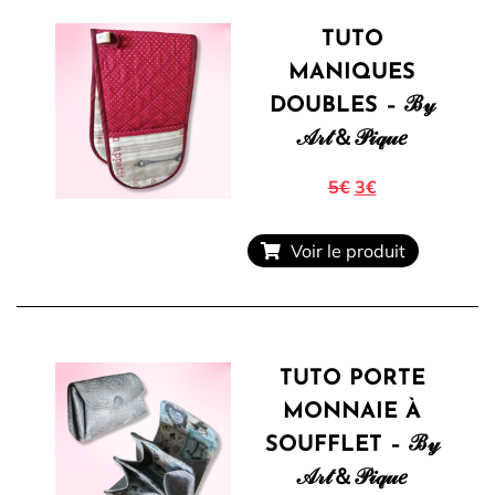
TUTO
MANIQUES
DOUBLES – ℬ𝓎
𝒜𝓇𝓉＆𝒫𝒾𝓆𝓊𝑒
5€
3€
Voir le produit
TUTO PORTE
MONNAIE À
SOUFFLET – ℬ𝓎
𝒜𝓇𝓉＆𝒫𝒾𝓆𝓊𝑒