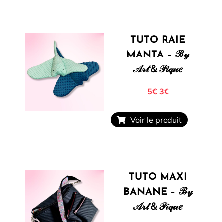
TUTO RAIE
Tous nos Tissus
La Mercerie
MANTA – ℬ𝓎
𝒜𝓇𝓉＆𝒫𝒾𝓆𝓊𝑒
5€
3€
OUTLET
Autour de la couture
Voir le produit
Exclusivité WEB
TUTO MAXI
BANANE – ℬ𝓎
𝒜𝓇𝓉＆𝒫𝒾𝓆𝓊𝑒