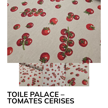
Tous nos Tissus
La Mercerie
OUTLET
Autour de la couture
Exclusivité WEB
TOILE PALACE –
TOMATES CERISES