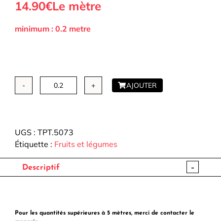
14.90€
Le mètre
minimum : 0.2 metre
AJOUTER
quantité
de
Toile
Palace
UGS :
TPT.5073
-
Étiquette :
Fruits et légumes
Tomates
cerises
-
Descriptif
Pour les quantités supérieures à 5 mètres, merci de contacter le