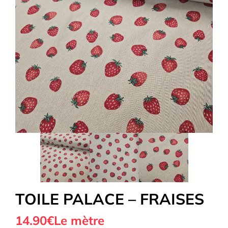
Tous nos Tissus
La Mercerie
OUTLET
Autour de la couture
Exclusivité WEB
TOILE PALACE – FRAISES
14.90€
Le mètre