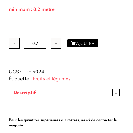
minimum : 0.2 metre
AJOUTER
quantité
de
Toile
Palace
UGS :
TPF.5024
-
Étiquette :
Fruits et légumes
Fraises
-
Descriptif
Pour les quantités supérieures à 5 mètres, merci de contacter le
magasin.