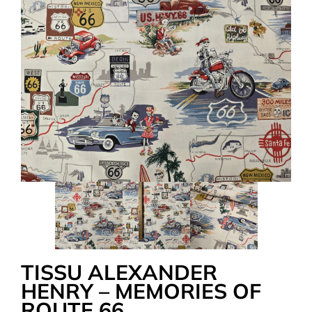
Tous nos Tissus
La Mercerie
OUTLET
Autour de la couture
Exclusivité WEB
TISSU ALEXANDER
HENRY – MEMORIES OF
ROUTE 66