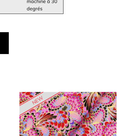
machine à 30
degrés
NEW