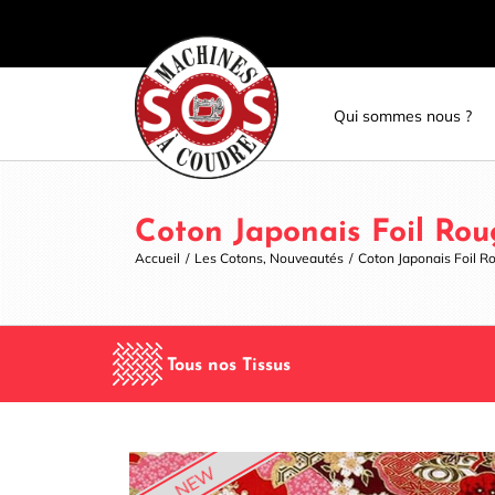
Skip
Panneau de gestion des cookies
to
content
Qui sommes nous ?
Coton Japonais Foil Rou
Accueil
/
Les Cotons
,
Nouveautés
/
Coton Japonais Foil R
Tous nos Tissus
NEW