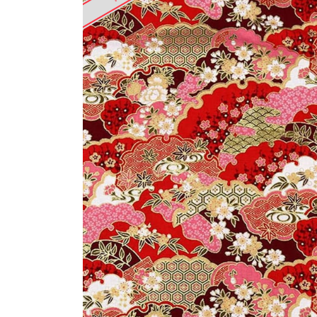
Machines à coudre
Nouveautés
| Surjeteuses |
Brodeuses