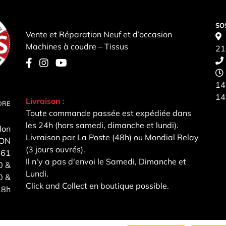
SO
Vente et Réparation Neuf et d’occasion
Machines à coudre – Tissus
21
14
14
Livraison :
DRE
Toute commande passée est expédiée dans
les 24h (hors samedi, dimanche et lundi).
don
Livraison par La Poste (48h) ou Mondial Relay
SON
(3 jours ouvrés).
 61
Il n'y a pas d'envoi le Samedi, Dimanche et
0 &
Lundi.
0 &
Click and Collect en boutique possible.
18h