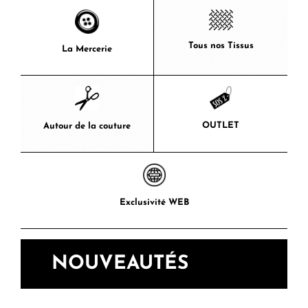
Tous nos Tissus
La Mercerie
OUTLET
Autour de la couture
Exclusivité WEB
NOUVEAUTÉS