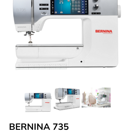
Tous nos Tissus
La Mercerie
OUTLET
Autour de la couture
Exclusivité WEB
BERNINA 735