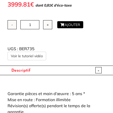
3999.81€
dont 0,81€ d'éco-taxe
AJOUTER
quantité
de
BERNINA
735
UGS :
BER735
Voir le tutoriel vidéo
-
Descriptif
Garantie pièces et main d’œuvre : 5 ans *
Mise en route : Formation illimitée
Révision(s) offerte(s) pendant le temps de la
garantie.