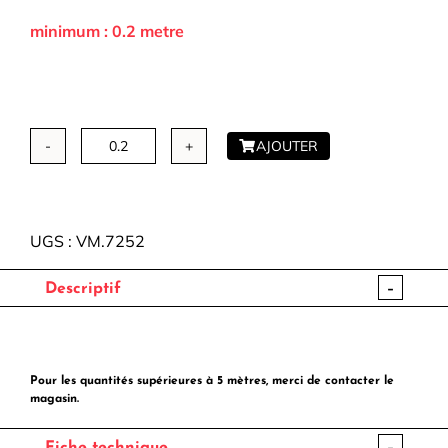
minimum : 0.2 metre
AJOUTER
quantité
de
Velours
Minako
UGS :
VM.7252
-
Descriptif
Pour les quantités supérieures à 5 mètres, merci de contacter le
magasin.
-