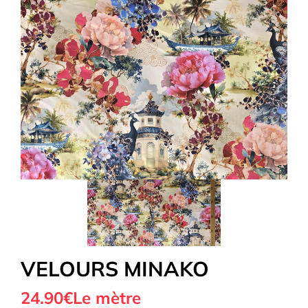
Tous nos Tissus
La Mercerie
OUTLET
Autour de la couture
Exclusivité WEB
VELOURS MINAKO
24.90€
Le mètre