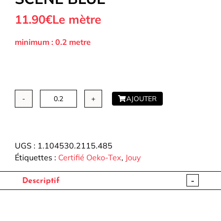
11.90€
Le mètre
minimum : 0.2 metre
AJOUTER
quantité
de
Tissu
Polycoton
UGS :
1.104530.2115.485
-
Étiquettes :
Certifié Oeko-Tex
,
Jouy
Classic
shepherd
-
Descriptif
scene
blue