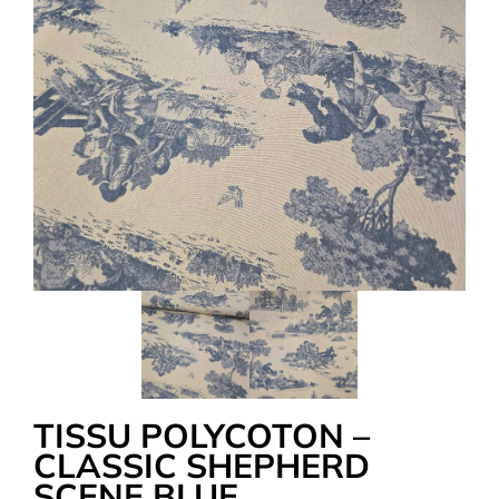
Tous nos Tissus
La Mercerie
OUTLET
Autour de la couture
Exclusivité WEB
TISSU POLYCOTON –
CLASSIC SHEPHERD
SCENE BLUE