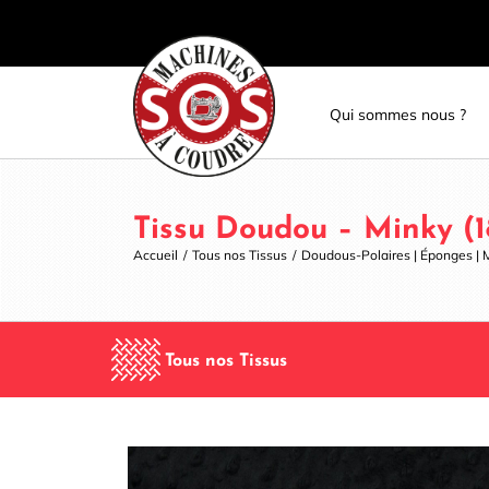
Skip
Panneau de gestion des cookies
to
content
Qui sommes nous ?
Tissu Doudou – Minky (18
Accueil
/
Tous nos Tissus
/
Doudous-Polaires | Éponges | 
Tous nos Tissus