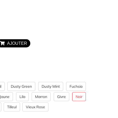
OUTLET
Exclusivité WEB
AJOUTER
l
Dusty Green
Dusty Mint
Fuchsia
Jaune
Lila
Marron
Givre
Noir
Tilleul
Vieux Rose