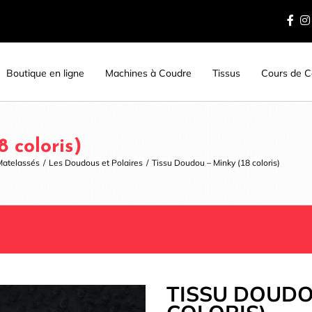
Boutique en ligne
Machines à Coudre
Tissus
Cours de Co
 coloris)
Matelassés
/
Les Doudous et Polaires
/
Tissu Doudou – Minky (18 coloris)
TISSU DOUDOU