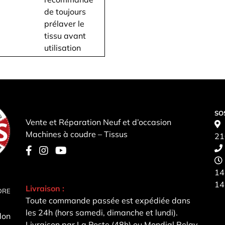
de toujours
prélaver le
tissu avant
utilisation
SO
Vente et Réparation Neuf et d’occasion
Machines à coudre – Tissus
21
14
14
Livraison :
DRE
Toute commande passée est expédiée dans
les 24h (hors samedi, dimanche et lundi).
don
Livraison par La Poste (48h) ou Mondial Relay