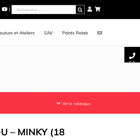
Rechercher
|
uture et Ateliers
SAV
Points Relais
61
Voir le catalogue
 – MINKY (18