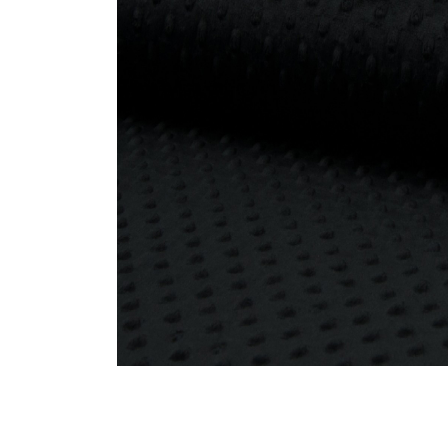
Machines à coudre
Nouveautés
| Surjeteuses |
Brodeuses