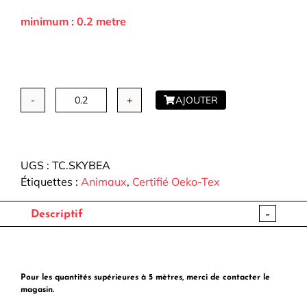
minimum : 0.2 metre
AJOUTER
quantité
de
Tissu
Coton
UGS :
TC.SKYBEA
-
Étiquettes :
Animaux
,
Certifié Oeko-Tex
Skybear
-
Descriptif
Pour les quantités supérieures à 5 mètres, merci de contacter le
magasin.