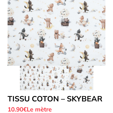
Tous nos Tissus
La Mercerie
OUTLET
Autour de la couture
Exclusivité WEB
TISSU COTON – SKYBEAR
10.90€
Le mètre