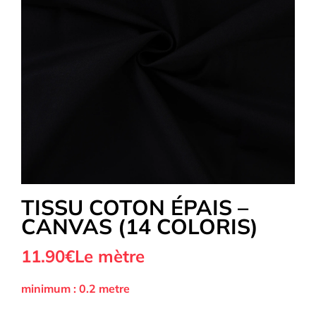
Tous nos Tissus
La Mercerie
OUTLET
Autour de la couture
TISSU COTON ÉPAIS –
CANVAS (14 COLORIS)
Exclusivité WEB
11.90
€
Le mètre
minimum : 0.2 metre