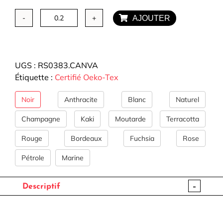
AJOUTER
quantité
de
Tissu
Coton
UGS :
RS0383.CANVA
épais
Étiquette :
Certifié Oeko-Tex
-
Canvas
Noir
Anthracite
Blanc
Naturel
(14
coloris)
Champagne
Kaki
Moutarde
Terracotta
Rouge
Bordeaux
Fuchsia
Rose
Pétrole
Marine
-
Descriptif