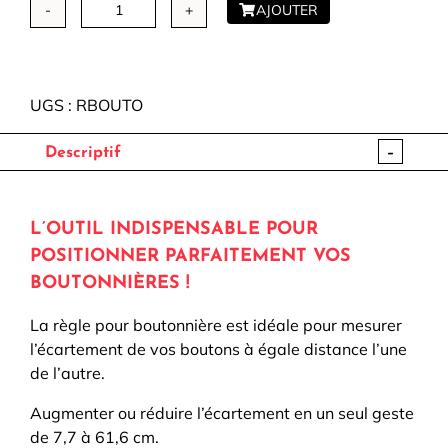
AJOUTER
quantité
de
Règle
pour
UGS :
RBOUTO
boutonnières
15,8
-
Descriptif
x
61,6cm
L’OUTIL INDISPENSABLE POUR
POSITIONNER PARFAITEMENT VOS
BOUTONNIÈRES !
La règle pour boutonnière est idéale pour mesurer
l’écartement de vos boutons à égale distance l’une
de l’autre.
Augmenter ou réduire l’écartement en un seul geste
de 7,7 à 61,6 cm.