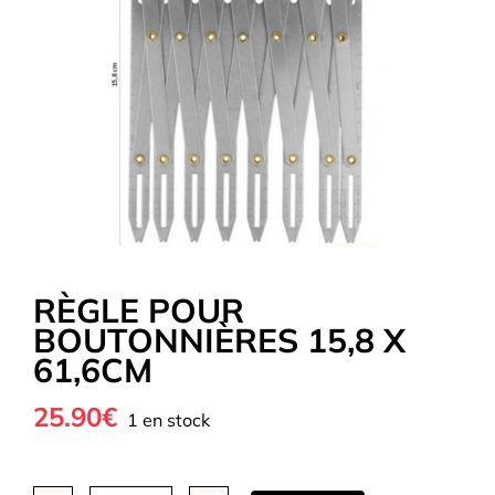
Tous nos Tissus
La Mercerie
OUTLET
Autour de la couture
RÈGLE POUR
BOUTONNIÈRES 15,8 X
Exclusivité WEB
61,6CM
25.90€
1 en stock