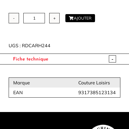
AJOUTER
quantité
de
Recharge
de
UGS :
RDCARH244
craie
pour
-
Fiche technique
craie
à
roulette
Marque
Couture Loisirs
EAN
9317385123134