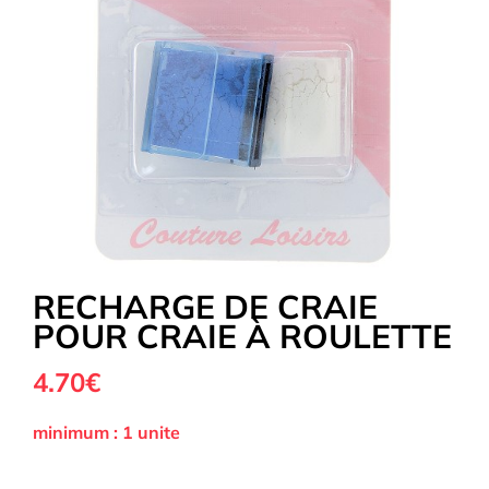
Tous nos Tissus
La Mercerie
OUTLET
Autour de la couture
RECHARGE DE CRAIE
POUR CRAIE À ROULETTE
Exclusivité WEB
4.70€
minimum : 1 unite