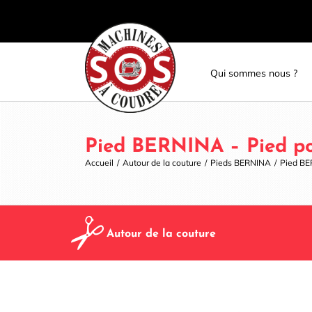
Skip
Panneau de gestion des cookies
to
content
Qui sommes nous ?
Pied BERNINA – Pied po
Accueil
/
Autour de la couture
/
Pieds BERNINA
/
Pied BE
Autour de la couture