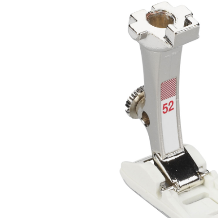
Machines à coudre
Nouveautés
| Surjeteuses |
Brodeuses