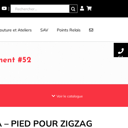
Rechercher
|
uture et Ateliers
SAV
Points Relais
61
ment #52
Voir le catalogue
 – PIED POUR ZIGZAG