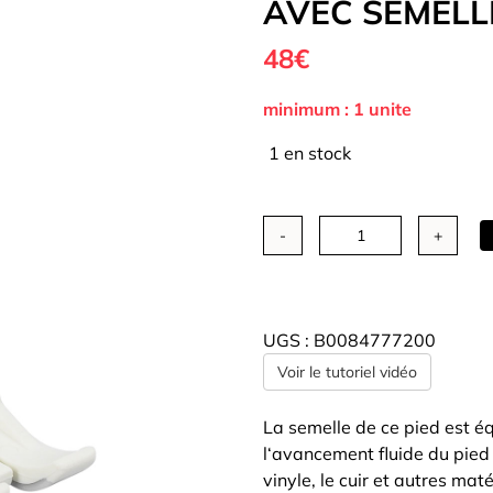
AVEC SEMELL
48€
Tous nos Tissus
La Mercerie
Autour de la
couture
minimum : 1 unite
1 en stock
quantité
de
Pied
BERNINA
UGS :
B0084777200
-
Voir le tutoriel vidéo
Pied
pour
La semelle de ce pied est équ
zigzag
l‘avancement fluide du pied s
avec
vinyle, le cuir et autres maté
semelle