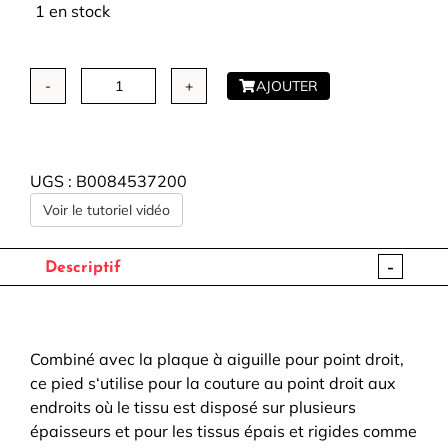
1 en stock
AJOUTER
quantité
de
Pied
BERNINA
UGS :
B0084537200
-
Voir le tutoriel vidéo
Pied
pour
jean
-
Descriptif
#8
Combiné avec la plaque à aiguille pour point droit,
ce pied s‘utilise pour la couture au point droit aux
endroits où le tissu est disposé sur plusieurs
épaisseurs et pour les tissus épais et rigides comme