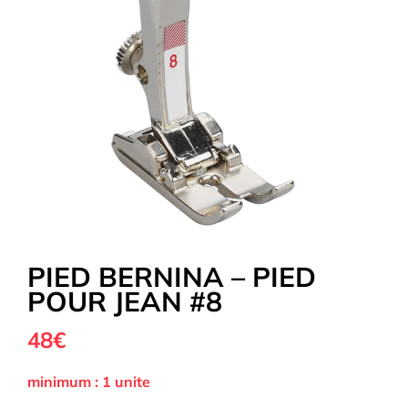
Tous nos Tissus
La Mercerie
OUTLET
Autour de la couture
PIED BERNINA – PIED
POUR JEAN #8
Exclusivité WEB
48€
minimum : 1 unite