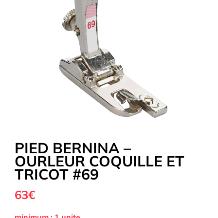
Tous nos Tissus
La Mercerie
OUTLET
Autour de la couture
PIED BERNINA –
OURLEUR COQUILLE ET
Exclusivité WEB
TRICOT #69
63€
minimum : 1 unite