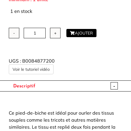
1 en stock
AJOUTER
quantité
de
Pied
BERNINA
UGS :
B0084877200
-
Voir le tutoriel vidéo
Ourleur
coquille
et
-
Descriptif
tricot
#69
Ce pied-de-biche est idéal pour ourler des tissus
souples comme les tricots et autres matières
similaires. Le tissu est replié deux fois pendant la