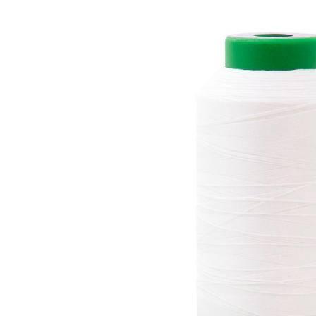
Machines à coudre
Nouveautés
| Surjeteuses |
Brodeuses