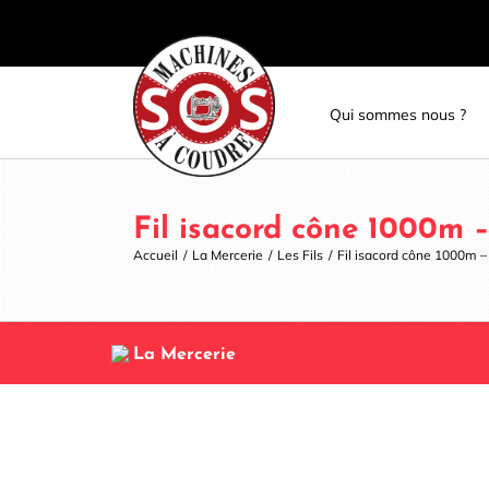
Skip
Panneau de gestion des cookies
to
content
Qui sommes nous ?
Fil isacord cône 1000m 
Accueil
/
La Mercerie
/
Les Fils
/
Fil isacord cône 1000m 
La Mercerie