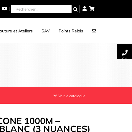
Rechercher
|
uture et Ateliers
SAV
Points Relais
61
Voir le catalogue
CÔNE 1000M –
BLANC (3 NUANCES)