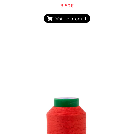
3.50
€
Voir le produit