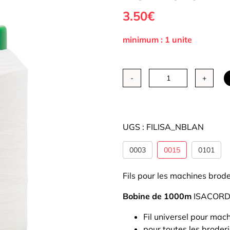
3.50
€
Tous nos Tissus
La Mercerie
Autour de la
couture
minimum : 1 unite
quantité
de
Fil
isacord
UGS :
FILISA_NBLAN
cône
1000m
0003
0015
0101
-
Nuances
Fils pour les machines brodeu
de
blanc
Bobine de 1000m
ISACORD
(3
Fil universel pour mac
nuances)
pour toutes les broder