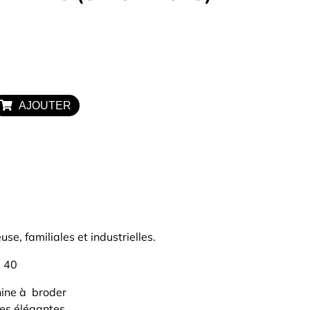
OUTLET
Exclusivité WEB
AJOUTER
se, familiales et industrielles.
 40
hine à broder
ies élégantes