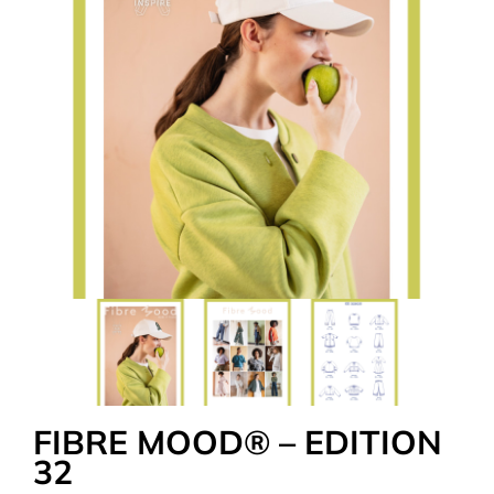
Tous nos Tissus
La Mercerie
OUTLET
Autour de la couture
Exclusivité WEB
FIBRE MOOD® – EDITION
32