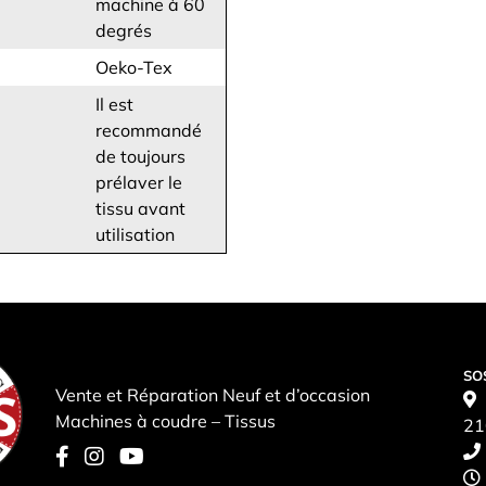
machine à 60
degrés
Oeko-Tex
Il est
recommandé
de toujours
prélaver le
tissu avant
utilisation
SO
Vente et Réparation Neuf et d’occasion
Machines à coudre – Tissus
21