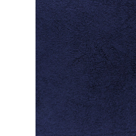
Machines à coudre
Nouveautés
| Surjeteuses |
Brodeuses