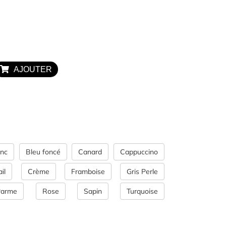
OUTLET
Exclusivité WEB
AJOUTER
anc
Bleu foncé
Canard
Cappuccino
il
Crème
Framboise
Gris Perle
Parme
Rose
Sapin
Turquoise