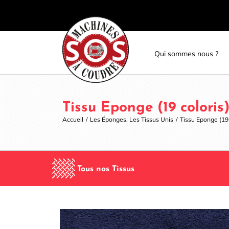
Skip
Panneau de gestion des cookies
to
content
Qui sommes nous ?
Tissu Eponge (19 coloris
Accueil
/
Les Éponges
,
Les Tissus Unis
/
Tissu Eponge (19 
Tous nos Tissus