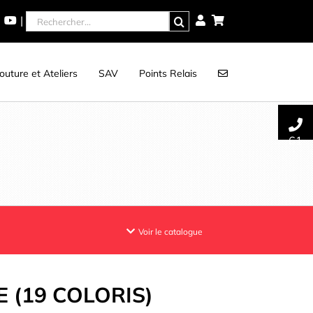
Rechercher
|
uture et Ateliers
SAV
Points Relais
61
Voir le catalogue
 (19 COLORIS)