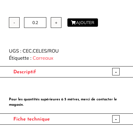
AJOUTER
quantité
de
Coton
Enduit
UGS :
CEC.CELES/ROU
-
Étiquette :
Carreaux
Celestin
-
Descriptif
Pour les quantités supérieures à 5 mètres, merci de contacter le
magasin.
-
Fiche technique