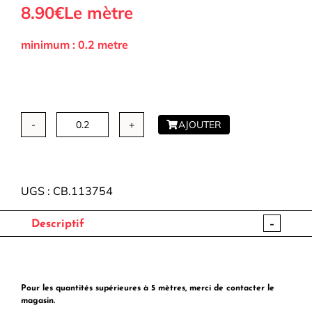
8.90€
Le mètre
minimum : 0.2 metre
AJOUTER
quantité
de
Coton
-
UGS :
CB.113754
Baude
-
Descriptif
Pour les quantités supérieures à 5 mètres, merci de contacter le
magasin.