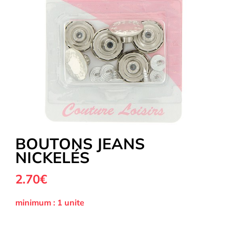
Tous nos Tissus
La Mercerie
OUTLET
Autour de la couture
BOUTONS JEANS
NICKELÉS
Exclusivité WEB
2.70€
minimum : 1 unite