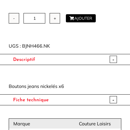
AJOUTER
quantité
de
Boutons
jeans
UGS :
BJNH466.NK
nickelés
-
Descriptif
Boutons jeans nickelés x6
-
Fiche technique
Marque
Couture Loisirs