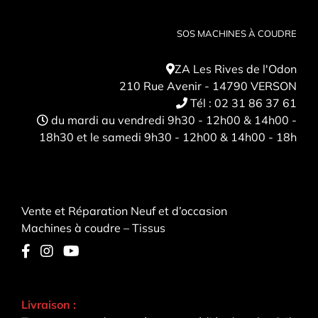
120 mm d’espace à droite des aiguilles
SOS MACHINES À COUDRE
Table rallonge incluse
Insert de point de recouvrement pour la table
ZA Les Rives de l'Odon
rallonge
210 Rue Avenir - 14790 VERSON
Avec la BERNINA L 620, vous bénéficiez de
Tél :
02 31 86 37 61
120 mm de liberté créative avec un encombrement
du mardi au vendredi 9h30 - 12h00 & 14h00 -
minimal. Si votre projet nécessite encore plus de
18h30 et le samedi 9h30 - 12h00 & 14h00 - 18h
place, la table rallonge fournie vous offre en un
instant davantage de largeur et de confort. Un
insert pour point de recouvrement est également
inclus pour la table rallonge, avec repères de
Vente et Réparation Neuf et d’occasion
couture afin de réaliser vos points de recouvrement
Machines à coudre – Tissus
et points de chaînette avec précision le long du
bord.
SPACIEUSE ET POURTANT COMPACTE
Livraison :
120 mm d’espace à droite des aiguilles