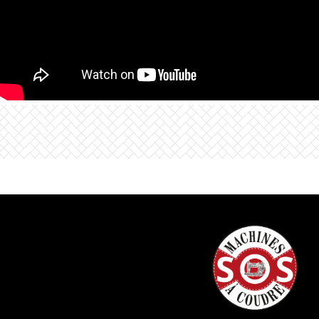
TOUT SOUS LES YEUX
Porte-outil magnétique
Coffret d’accessoires avec insert pour outils
Pied-de-biche transparent #C28 inclus
Le pied-de-biche transparent #C28 pour point de
recouvrement et point de chaînette offre une vue
optimale sur la zone de couture et facilite la
précision de la couture. Gardez vos accessoires
indispensables parfaitement organisés : utilisez le
porte-outils magnétique afin de garder vos
pincettes ou vos ciseaux toujours à portée de main
– exactement là où vous attendez qu’ils soient. Ou
rangez-les en toute sécurité et avec soin dans le
coffret d’accessoires pratique, doté d’un couvercle
avec insert pour outils intégré.
SPACIEUSE ET POURTANT COMPACTE