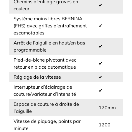
Chemins d’enfilage gravés en
✔
votre ouvrage. De plus, le pied-de-biche peut être
couleur
pivoté sur le côté pour un accès pratique aux
Système mains libres BERNINA
aiguilles. Grâce au levier de pied à deux niveaux,
(FHS) avec griffes d’entraînement
✔
même les ouvrages épais ou multicouches peuvent
escamotables
être positionnés facilement et avec précision.
COUSEZ SELON VOS ENVIES
Arrêt de l’aiguille en haut/en bas
✔
programmable
Arrêt d’aiguille programmable
Pied-de-biche pivotant avec
Curseur de vitesse de couture
✔
retour en place automatique
Éclairage de couture avec variateur d’intensité
Réglage de la vitesse
✔
Grâce à la pédale BERNINA, vous pouvez coudre
avec précision point par point, et la fonction back-
Interrupteur d’éclairage de
✔
kick vous permet de relever ou d’abaisser l’aiguille
couture/variateur d’intensité
avec aisance. La vitesse de couture se règle
Espace de couture à droite de
120mm
facilement, soit via la pédale BERNINA précise, soit
l’aiguille
directement à l’aide du nouveau curseur de vitesse
Vitesse de piquage, points par
intégré, placé juste devant vous. L’éclairage de
1200
minute
couture à intensité réglable crée une atmosphère