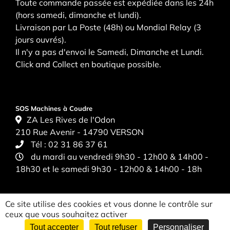
Toute commande passée est expédiée dans les 24h
Table rallonge incluse
(hors samedi, dimanche et lundi).
Insert de point de recouvrement pour la table
Livraison par La Poste (48h) ou Mondial Relay (3
rallonge
jours ouvrés).
Avec la BERNINA L 620, vous bénéficiez de
Il n'y a pas d'envoi le Samedi, Dimanche et Lundi.
120 mm de liberté créative avec un encombrement
Click and Collect en boutique possible.
minimal. Si votre projet nécessite encore plus de
place, la table rallonge fournie vous offre en un
instant davantage de largeur et de confort. Un
SOS Machines à Coudre
insert pour point de recouvrement est également
ZA Les Rives de l'Odon
inclus pour la table rallonge, avec repères de
210 Rue Avenir - 14790 VERSON
couture afin de réaliser vos points de recouvrement
Tél :
02 31 86 37 61
et points de chaînette avec précision le long du
du mardi au vendredi 9h30 - 12h00 & 14h00 -
bord.
18h30 et le samedi 9h30 - 12h00 & 14h00 - 18h
Ce site utilise des cookies et vous donne le contrôle sur
ceux que vous souhaitez activer
Tout accepter
Tout refuser
Personnaliser