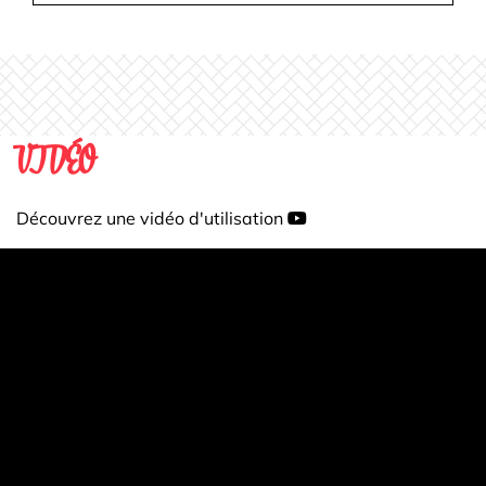
parfaite pour un travail de précision. Grâce au
puissant moteur DC, vous gardez un contrôle
parfait à tout moment.
POINTS DE RECOUVREMENT ET DE
CHAÎNETTE PARFAITS
VIDÉO
Contrôle total du point
Tous les réglages sont personnalisables
Découvrez une vidéo d'utilisation
Entraînement différentiel
Cousez des points de recouvrement extensibles à 3
et 4 fils pour des ourlets impeccables, des finitions
nettes et des accents décoratifs. Le point de
chaînette à 2 fils est parfait pour assembler,
surpiquer, appliquer ou bâtir des tissus tissés et
légèrement extensibles. Grâce à l’entraînement
différentiel, vous obtenez toujours des coutures
lisses ou des fronces fines.