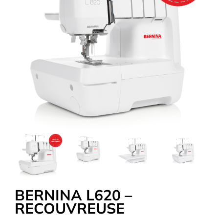
Tous nos Tissus
La Mercerie
OUTLET
Autour de la couture
Exclusivité WEB
BERNINA L620 –
RECOUVREUSE