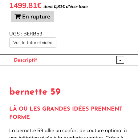
1499.81€
dont 0,81€ d'éco-taxe
En rupture
UGS :
BERB59
Voir le tutoriel vidéo
-
Descriptif
bernette 59
LÀ OÙ LES GRANDES IDÉES PRENNENT
FORME
La bernette 59 allie un confort de couture optimal à
une initiation aisée à la broderie créative. Grâce à