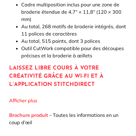
Cadre multiposition inclus pour une zone de
broderie étendue de 4,7“ × 11,8“ (120 × 300
mm)
Au total, 268 motifs de broderie intégrés, dont
11 polices de caractères
Au total, 515 points, dont 3 polices
Outil CutWork compatible pour des découpes
précises et la broderie à œillets
LAISSEZ LIBRE COURS À VOTRE
CRÉATIVITÉ GRÂCE AU WI-FI ET À
L’APPLICATION STITCHDIRECT
L’application StitchDirect élargit vos possibilités
Afficher plus
créatives au-delà de la machine. Concevez vos
propres motifs, modifiez des motifs de broderie ou
Brochure produit
– Toutes les informations en un
créez des points décoratifs personnalisés
coup d’œil
directement sur votre smartphone ou votre tablette.
Il vous suffit ensuite de transférer vos créations vers