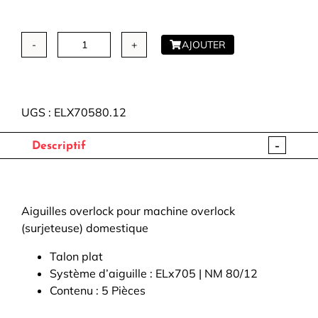
AJOUTER
quantité
de
Aiguilles
overlock
UGS :
ELX70580.12
[80/12]
-
-
Descriptif
SCHMETZ
Aiguilles overlock pour machine overlock
(surjeteuse) domestique
Talon plat
Système d’aiguille : ELx705 | NM 80/12
Contenu : 5 Pièces