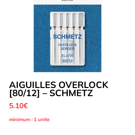
Tous nos Tissus
La Mercerie
OUTLET
Autour de la couture
AIGUILLES OVERLOCK
[80/12] – SCHMETZ
Exclusivité WEB
5.10€
minimum : 1 unite