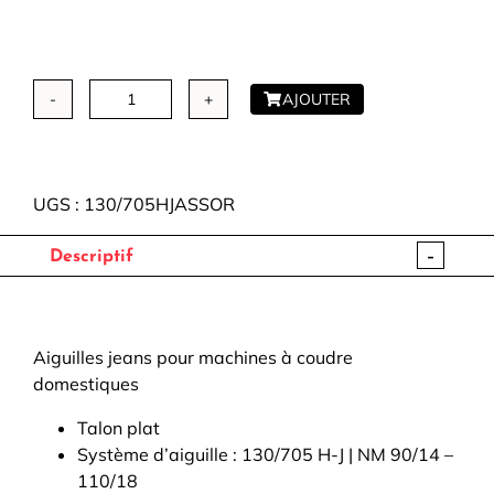
AJOUTER
quantité
de
Aiguilles
jeans
UGS :
130/705HJASSOR
assortiment
-
-
Descriptif
SCHMETZ
Aiguilles jeans pour machines à coudre
domestiques
Talon plat
Système d’aiguille : 130/705 H-J | NM 90/14 –
110/18