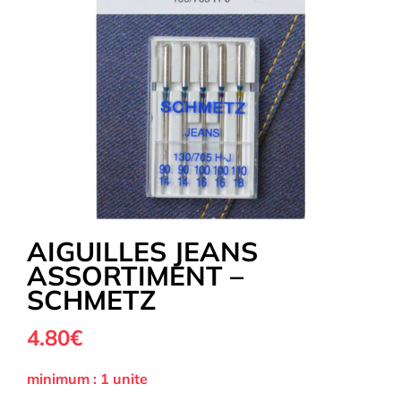
Tous nos Tissus
La Mercerie
OUTLET
Autour de la couture
AIGUILLES JEANS
ASSORTIMENT –
Exclusivité WEB
SCHMETZ
4.80€
minimum : 1 unite