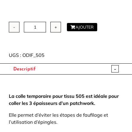
AJOUTER
quantité
de
505
-
UGS :
ODIF_505
Colle
Temporaire
-
Descriptif
pour
Tissu
-
Odif
La colle temporaire pour tissu 505 est idéale pour
coller les 3 épaisseurs d’un patchwork.
Elle permet d’éviter les étapes de faufilage et
l’utilisation d’épingles.