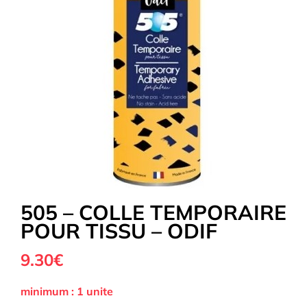
Tous nos Tissus
La Mercerie
OUTLET
Autour de la couture
505 – COLLE TEMPORAIRE
Exclusivité WEB
POUR TISSU – ODIF
9.30€
minimum : 1 unite