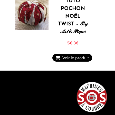
TUTO
POCHON
NOËL
TWIST – ℬ𝓎
𝒜𝓇𝓉＆𝒫𝒾𝓆𝓊𝑒
5€
3€
Voir le produit