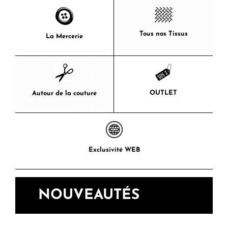
Tous nos Tissus
La Mercerie
OUTLET
Autour de la couture
Exclusivité WEB
NOUVEAUTÉS