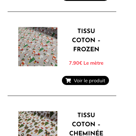
TISSU
COTON –
FROZEN
7.90€
Le mètre
Voir le produit
TISSU
COTON –
CHEMINÉE