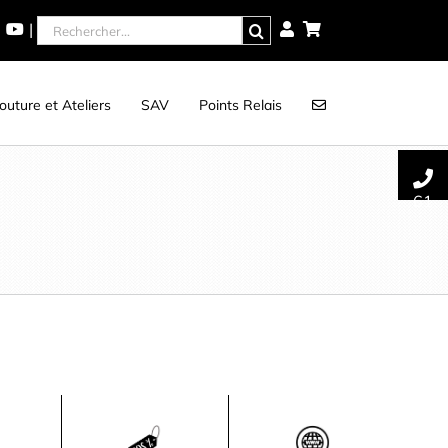
Rechercher
|
uture et Ateliers
SAV
Points Relais
61