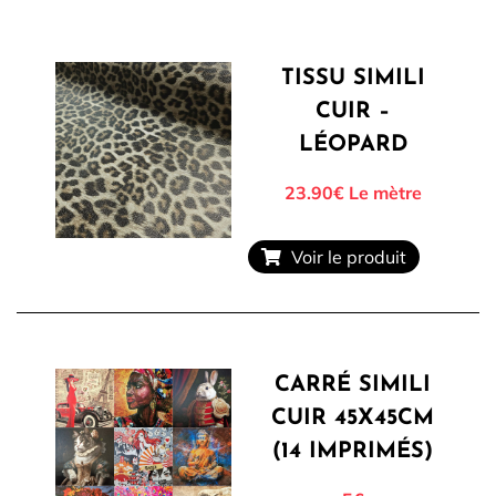
TISSU SIMILI
Tous nos Tissus
La Mercerie
CUIR –
LÉOPARD
23.90€
Le mètre
OUTLET
Autour de la couture
Voir le produit
Exclusivité WEB
CARRÉ SIMILI
CUIR 45X45CM
(14 IMPRIMÉS)