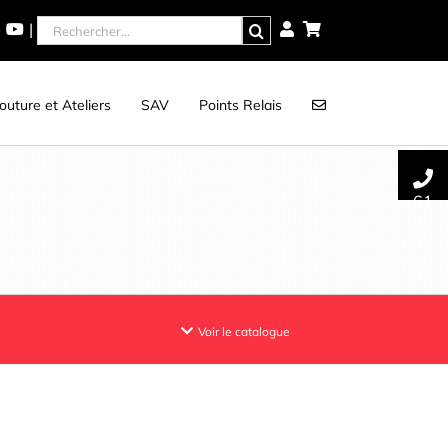
Rechercher
|
uture et Ateliers
SAV
Points Relais
61
Voir le catalogue