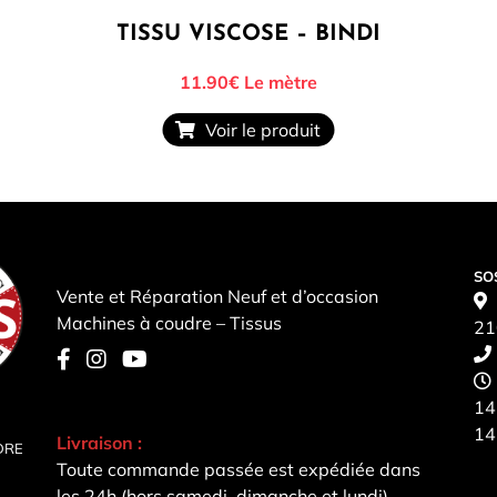
TISSU VISCOSE – BINDI
11.90€
Le mètre
Voir le produit
SO
Vente et Réparation Neuf et d’occasion
Machines à coudre – Tissus
21
14
14
Livraison :
DRE
Toute commande passée est expédiée dans
les 24h (hors samedi, dimanche et lundi).