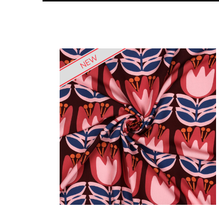
Machines à coudre
Nouveautés
| Surjeteuses |
Brodeuses
NEW