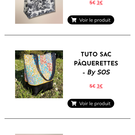
5€
3€
Voir le produit
TUTO SAC
PÂQUERETTES
– 𝘉𝘺 𝘚𝘖𝘚
5€
3€
Voir le produit