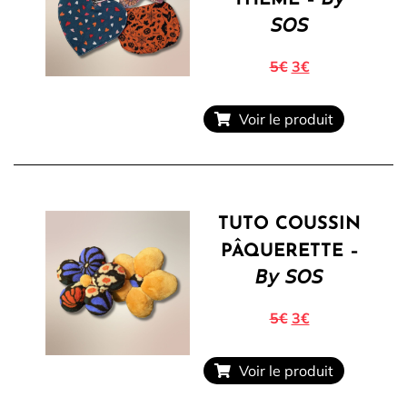
THÈME – 𝘉𝘺
𝘚𝘖𝘚
5€
3€
Voir le produit
TUTO COUSSIN
PÂQUERETTE –
𝘉𝘺 𝘚𝘖𝘚
5€
3€
Voir le produit