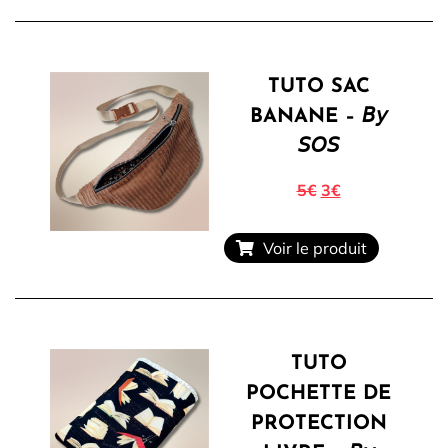
TUTO SAC
BANANE – 𝘉𝘺
𝘚𝘖𝘚
5€
3€
Voir le produit
TUTO
POCHETTE DE
PROTECTION