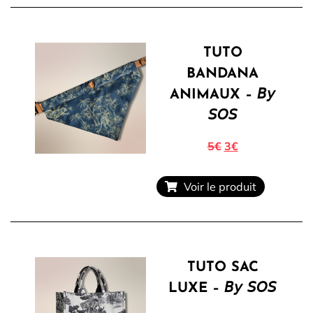
TUTO
BANDANA
ANIMAUX – 𝘉𝘺
𝘚𝘖𝘚
5€
3€
Voir le produit
TUTO SAC
LUXE – 𝘉𝘺 𝘚𝘖𝘚