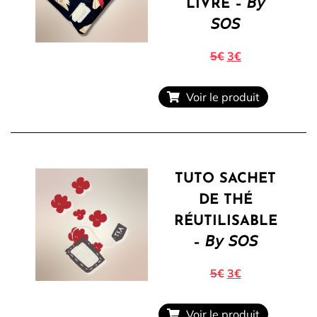
LIVRE – 𝘉𝘺
𝘚𝘖𝘚
5€
3€
Voir le produit
TUTO SACHET
DE THÉ
RÉUTILISABLE
– 𝘉𝘺 𝘚𝘖𝘚
5€
3€
Voir le produit