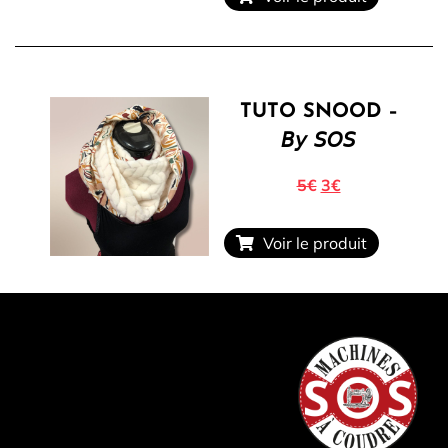
TUTO SNOOD –
𝘉𝘺 𝘚𝘖𝘚
5€
3€
Voir le produit