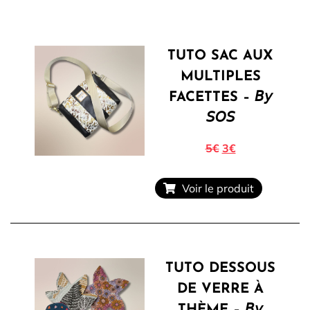
TUTO SAC AUX
Tous nos Tissus
La Mercerie
MULTIPLES
FACETTES – 𝘉𝘺
𝘚𝘖𝘚
OUTLET
Autour de la couture
5€
3€
Voir le produit
Exclusivité WEB
TUTO DESSOUS
DE VERRE À