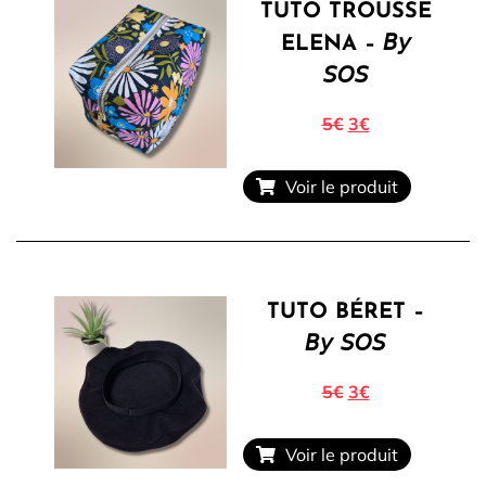
TUTO TROUSSE
ELENA – 𝘉𝘺
𝘚𝘖𝘚
5€
3€
Voir le produit
TUTO BÉRET –
𝘉𝘺 𝘚𝘖𝘚
5€
3€
Voir le produit