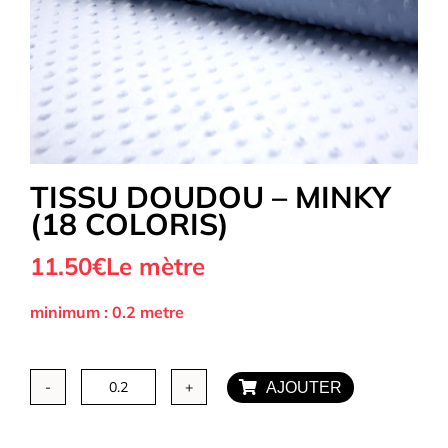
Tous nos Tissus
La Mercerie
TISSU DOUDOU – MINKY
OUTLET
Autour de la couture
(18 COLORIS)
11.50
€
Le mètre
minimum : 0.2 metre
Exclusivité WEB
AJOUTER
quantité
de
Tissu