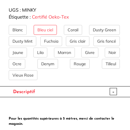
Doudou
UGS :
MINKY
-
Étiquette :
Certifié Oeko-Tex
Minky
(18
Blanc
Bleu ciel
Corail
Dusty Green
coloris)
Dusty Mint
Fuchsia
Gris clair
Gris foncé
Jaune
Lila
Marron
Givre
Noir
Ocre
Denym
Rouge
Tilleul
Vieux Rose
-
Descriptif
Pour les quantités supérieures à 5 mètres, merci de contacter le
magasin.