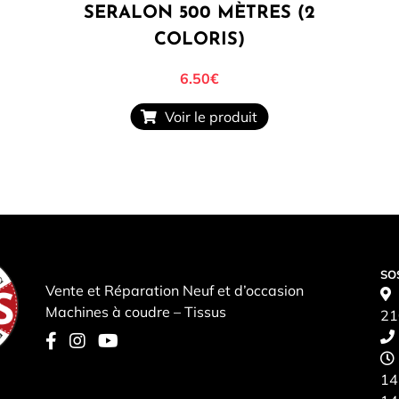
SERALON 500 MÈTRES (2
COLORIS)
6.50
€
Voir le produit
SO
Vente et Réparation Neuf et d’occasion
Machines à coudre – Tissus
21
14