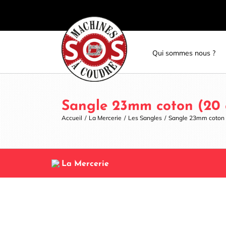
Skip
Panneau de gestion des cookies
to
content
Qui sommes nous ?
Sangle 23mm coton (20 c
Accueil
/
La Mercerie
/
Les Sangles
/
Sangle 23mm coton (
La Mercerie