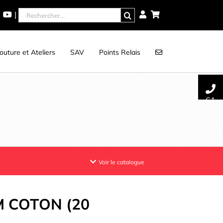
Rechercher
|
uture et Ateliers
SAV
Points Relais
61
Voir le catalogue
 COTON (20