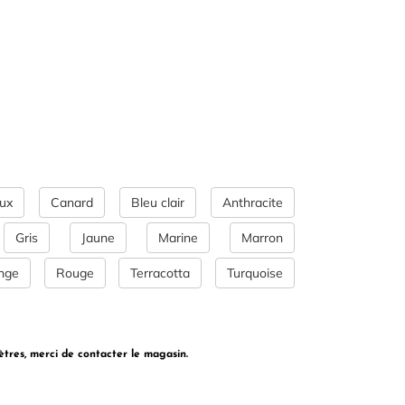
OUTLET
Exclusivité WEB
ux
Canard
Bleu clair
Anthracite
Gris
Jaune
Marine
Marron
nge
Rouge
Terracotta
Turquoise
ètres, merci de contacter le magasin.