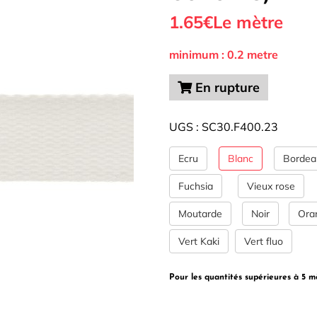
1.65
€
Le mètre
Tous nos Tissus
La Mercerie
Autour de la
couture
minimum : 0.2 metre
En rupture
UGS :
SC30.F400.23
Ecru
Blanc
Bordea
Fuchsia
Vieux rose
Moutarde
Noir
Ora
Vert Kaki
Vert fluo
Pour les quantités supérieures à 5 m