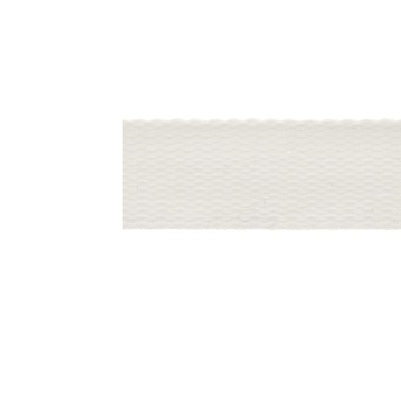
Machines à coudre
Nouveautés
| Surjeteuses |
Brodeuses