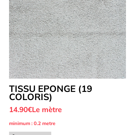
Tous nos Tissus
La Mercerie
OUTLET
Autour de la couture
TISSU EPONGE (19
COLORIS)
Exclusivité WEB
14.90
€
Le mètre
minimum : 0.2 metre